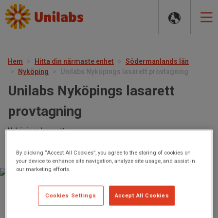
MAIN
NAVIGATION
Hem
Hitta din närmaste enhet
Södermanlands län
Nyköping
Unilabs Nyköpings lasarett provtagning
Unilabs Nyköpings lasarett
provtagning
Nyköpings lasarett ,
Entré 1, Huvudentrén, målpunkt B, plan 0,
611 85 Nyköping
By clicking “Accept All Cookies”, you agree to the storing of cookies on
your device to enhance site navigation, analyze site usage, and assist in
our marketing efforts.
Stängt nu.
Öppnar imorgon kl 07:30
Cookies Settings
Accept All Cookies
Torsdag
07:30-16:00