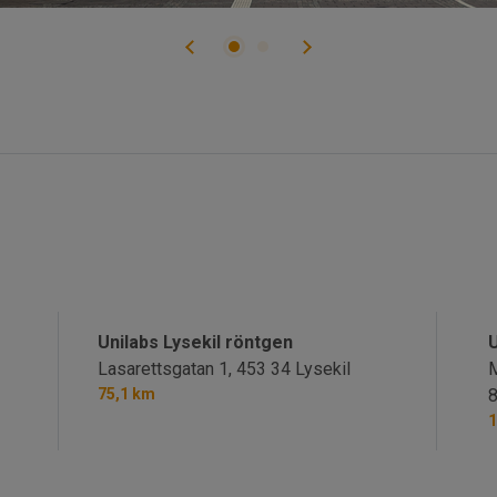
Unilabs Lysekil röntgen
U
Lasarettsgatan 1,
453 34 Lysekil
M
75,1 km
8
1