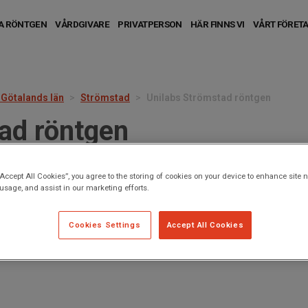
N
IGATION
DA RÖNTGEN
VÅRDGIVARE
PRIVATPERSON
HÄR FINNS VI
VÅRT FÖRET
 Götalands län
Strömstad
Unilabs Strömstad röntgen
ad röntgen
“Accept All Cookies”, you agree to the storing of cookies on your device to enhance site n
 usage, and assist in our marketing efforts.
08:00
Cookies Settings
Accept All Cookies