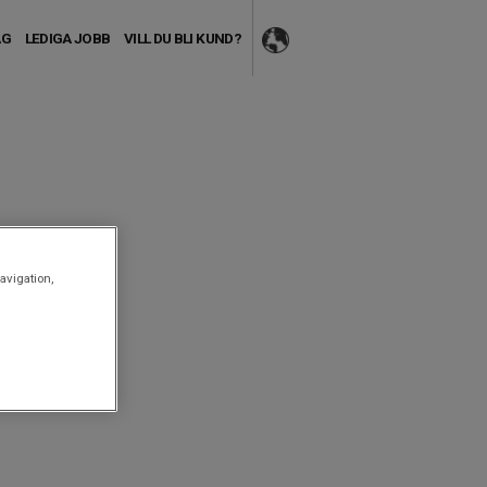
AG
LEDIGA JOBB
VILL DU BLI KUND?
avigation,