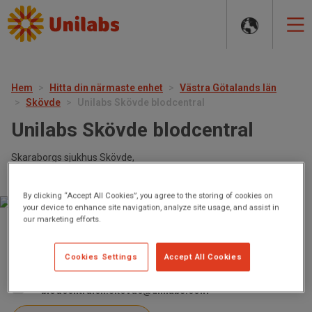
MAIN
NAVIGATION
Hem
Hitta din närmaste enhet
Västra Götalands län
Skövde
Unilabs Skövde blodcentral
Unilabs Skövde blodcentral
Skaraborgs sjukhus Skövde,
541 85 Skövde
By clicking “Accept All Cookies”, you agree to the storing of cookies on
your device to enhance site navigation, analyze site usage, and assist in
our marketing efforts.
https://geblod.nu/
Cookies Settings
Accept All Cookies
0500-43 12 85
blodcentralen.skovde@unilabs.com