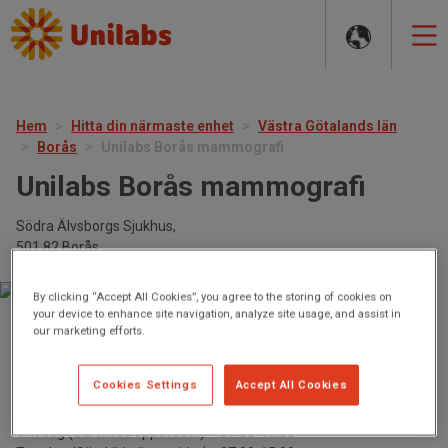
MAIN
NAVIGATION
Hem
Hitta din närmaste enhet
Västra Götalands län
Borås
Unilabs Borås mammografi
Unilabs Borås mammografi
Södra Älvsborgs Sjukhus,
501 82 Borås
By clicking “Accept All Cookies”, you agree to the storing of cookies on
your device to enhance site navigation, analyze site usage, and assist in
our marketing efforts.
Stängt nu.
Öppnar imorgon kl 07:00
Söndag
Stängt
Cookies Settings
Accept All Cookies
Måndag (Särskilda öppettider)
07:00-15:00
Tisdag (Särskilda öppettider)
07:00-15:00
Onsdag (Särskilda öppettider)
07:00-15:00