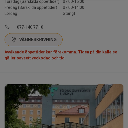
Torsdag (Särskilda öppettider)
07:00-15:00
Fredag (Särskilda öppettider)
07:00-14:00
Lördag
Stängt
077-140 77 10
VÄGBESKRIVNING
Avvikande öppettider kan förekomma. Tiden på din kallelse
gäller oavsett veckodag och tid.