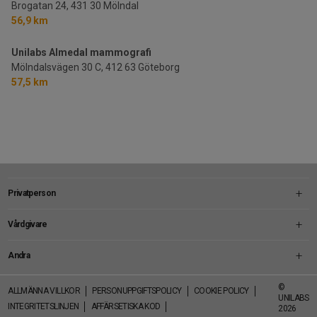
Brogatan 24,
431 30 Mölndal
56,9 km
Unilabs Almedal mammografi
Mölndalsvägen 30 C,
412 63 Göteborg
57,5 km
Privatperson
Vårdgivare
Andra
Footer
©
ALLMÄNNA VILLKOR
PERSONUPPGIFTSPOLICY
COOKIE POLICY
-
UNILABS
INTEGRITETSLINJEN
AFFÄRSETISKA KOD
Social
2026