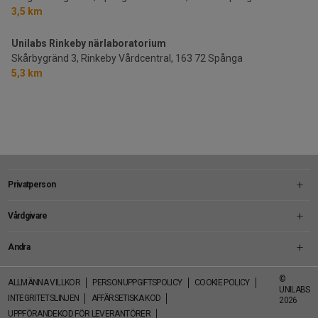
3,5 km
Unilabs Rinkeby närlaboratorium
Skårbygränd 3, Rinkeby Vårdcentral,
163 72 Spånga
5,3 km
Privatperson
Vårdgivare
Andra
Footer
©
ALLMÄNNA VILLKOR
PERSONUPPGIFTSPOLICY
COOKIE POLICY
-
UNILABS
INTEGRITETSLINJEN
AFFÄRSETISKA KOD
Social
2026
UPPFÖRANDEKOD FÖR LEVERANTÖRER