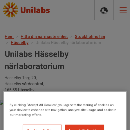
MAIN
NAVIGATION
Hem
Hitta din närmaste enhet
Stockholms län
Hässelby
Unilabs Hässelby närlaboratorium
Unilabs Hässelby
närlaboratorium
Hässelby Torg 20,
Hässelby vårdcentral,
165 55 Hässelby
By clicking “Accept All Cookies”, you agree to the storing of cookies on
your device to enhance site navigation, analyze site usage, and assist in
our marketing efforts.
Öppet nu
från 08:00 till 16:00
Måndag
08:00-16:00