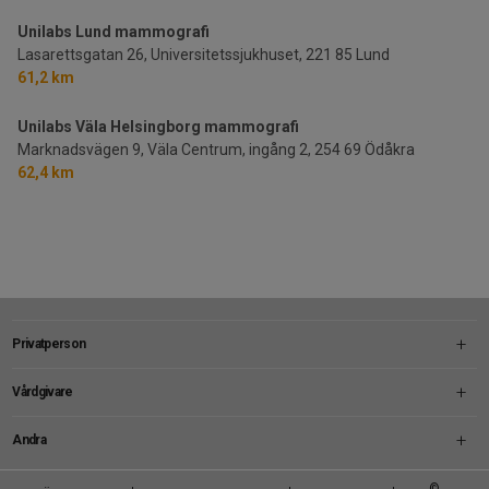
Unilabs Lund mammografi
Lasarettsgatan 26, Universitetssjukhuset,
221 85 Lund
61,2 km
Unilabs Väla Helsingborg mammografi
Marknadsvägen 9, Väla Centrum, ingång 2,
254 69 Ödåkra
62,4 km
Privatperson
Vårdgivare
Andra
Footer