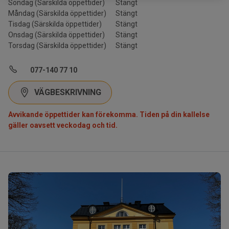
Söndag (Särskilda öppettider)
Stängt
Måndag (Särskilda öppettider)
Stängt
Tisdag (Särskilda öppettider)
Stängt
Onsdag (Särskilda öppettider)
Stängt
Torsdag (Särskilda öppettider)
Stängt
077-140 77 10
VÄGBESKRIVNING
Avvikande öppettider kan förekomma. Tiden på din kallelse
gäller oavsett veckodag och tid.