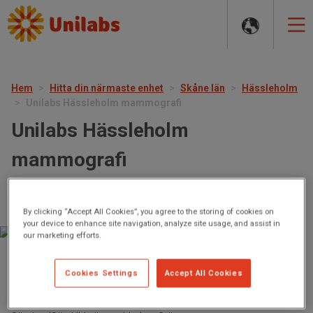
MAIN
NAVIGATION
Hem
Hitta din närmaste enhet
Skåne län
Hässleholm
Unilabs Hässleholm mammografi
Unilabs Hässleholm
mammografi
Löjtnant Granlundsväg 2,
281 52 Hässleholm
By clicking “Accept All Cookies”, you agree to the storing of cookies on
your device to enhance site navigation, analyze site usage, and assist in
our marketing efforts.
Stängt nu.
Öppet den 20 augusti, kl 07:20
Cookies Settings
Accept All Cookies
Fredag (Särskilda öppettider)
Stängt
Lördag (Särskilda öppettider)
Stängt